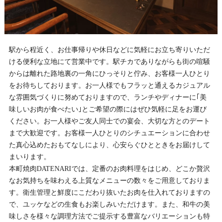
駅から程近く、お仕事帰りや休日などに気軽にお立ち寄りいただ
ける便利な立地にて営業中です。駅チカでありながらも街の喧騒
からは離れた路地裏の一角にひっそりと佇み、お客様一人ひとり
をお待ちしております。お一人様でもフラッと通えるカジュアル
な雰囲気づくりに努めておりますので、ランチやディナーに｢美
味しいお肉が食べたい｣とご希望の際にはぜひ気軽に足をお運び
ください。お一人様やご友人同士での宴会、大切な方とのデート
まで大歓迎です。お客様一人ひとりのシチュエーションに合わせ
た真心込めたおもてなしにより、心安らぐひとときをお届けして
まいります。
本町焼肉DATENARIでは、定番のお肉料理をはじめ、どこか贅沢
なお気持ちを味わえる上質なメニューの数々をご用意しておりま
す。衛生管理と鮮度にこだわり抜いたお肉を仕入れておりますの
で、ユッケなどの生食もお楽しみいただけます。また、和牛の美
味しさを様々な調理方法でご提示する豊富なバリエーションも特