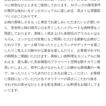
りに特別なひとときをご提供しております。A5ランクの黒毛和牛
の贅沢な味わいをどこかカジュアルに楽しめる、気さくな雰囲気
づくりがこだわりです。
お肉の美味しさをもっと身近でお楽しみいただきたいとの想いか
ら、安全性と味の両方に心を尽くしたハイグレードな肉料理をご
用意しております。美味しく焼き上げた各部位のアラカルトはも
ちろん、ユッケなどの生食にもご利用いただける新鮮なお肉がこ
だわりです。お一人様でゆったりとしたランチやディナーを過ご
したりご友人との賑やかな宴会を楽しんだりと、お客様それぞれ
の時間をご堪能いただけます。美味しい肉料理をカジュアルに味
わえる、落ち着いた完全個室のプライベート空間を駅チカでご用
意いたしました。街中にありながらもどこか静かな路地裏の一角
で、ゆったりとくつろぎのひとときをお過ごしください。お客様
に笑顔になっていただけるクオリティーの高さにこだわり抜き、
それぞれの幸せなひとときを彩る美味しいお料理をお届けしてま
いります。