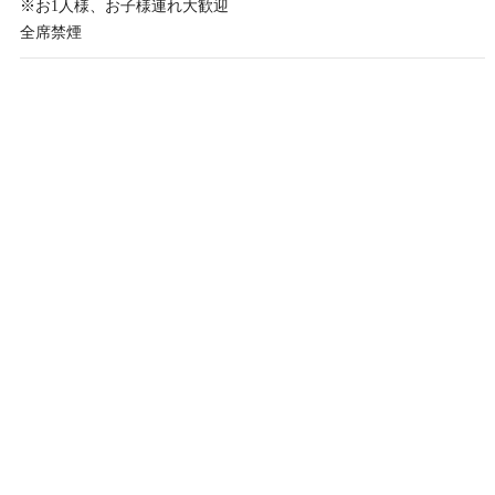
※お1人様、お子様連れ大歓迎
全席禁煙