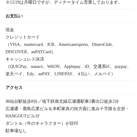
※12/29は月曜日ですが、ディナータイム営業しております。
お支払い
現金
クレジットカード
（VISA、mastercard、JCB、Americanexpress、DinersClub、
DISCOVER、auPAYCard）
キャッシュレス決済
（QUICPay、nanaco、WAON、Applepay、iD、交通系IC、paypay、
楽天ペイ、Edy、auPAY、LINEPAY、ｄ払い、メルペイ）
アクセス
JR仙台駅徒歩8分／地下鉄南北線広瀬通駅東2番出口徒歩2分
広瀬通・鹿島広業ビルを本町家具の街方面に進み十字路を左折・
HANGOUTビル1F
ダントル（牛のキャラクター）が目印
駐車場なし