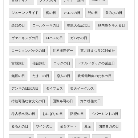
宮城ディナー
ランチ焼肉
ディナー焼肉
Junebride
ジューンブライド
梅の日
カエルの日
兄の日
飲み水の日
楽器の日
ロールケーキの日
母親大会記念日
緑内障を考える日
ヴァイキングの日
ロハスの日
ガパオの日
ローションパックの日
世界海洋デー
東北絆まつり2024仙台
宮城旅行
仙台旅行
ロックの日
ドナルドダックの誕生日
無垢の日
たまごの日
恋人の日
晩餐館焼肉のたれの日
アンネの日記の日
タイフェス
楽天イーグルス
持続可能な食文化の日
国際寿司の日
海外移住の日
考古学出発の日
おにぎりの日
防犯の日
ペパーミントの日
るるぶの日
ワインの日
仙台デート
夏至
国際ヨガの日