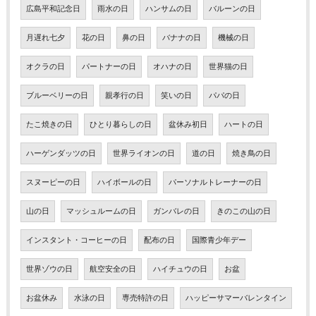
広島平和記念日
雨水の日
ハンサムの日
バルーンの日
月遅れ七夕
花の日
鼻の日
バナナの日
機械の日
オクラの日
パートナーの日
オハナの日
世界猫の日
ブルーベリーの日
親孝行の日
笑いの日
パパの日
たこ焼きの日
ひとり暮らしの日
盆休み初日
ハートの日
ハーゲンダッツの日
世界ライオンの日
道の日
焼き鳥の日
スヌーピーの日
ハイボールの日
パーソナルトレーナーの日
山の日
マッシュルームの日
ガンバレの日
きのこの山の日
インスタント・コーヒーの日
配布の日
国際青少年デー
世界ゾウの日
航空安全の日
ハイチュウの日
お盆
お盆休み
水泳の日
専売特許の日
ハッピーサマーバレンタイン