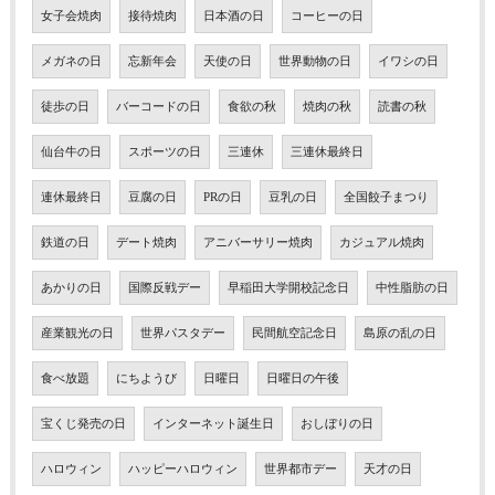
女子会焼肉
接待焼肉
日本酒の日
コーヒーの日
メガネの日
忘新年会
天使の日
世界動物の日
イワシの日
徒歩の日
バーコードの日
食欲の秋
焼肉の秋
読書の秋
仙台牛の日
スポーツの日
三連休
三連休最終日
連休最終日
豆腐の日
PRの日
豆乳の日
全国餃子まつり
鉄道の日
デート焼肉
アニバーサリー焼肉
カジュアル焼肉
あかりの日
国際反戦デー
早稲田大学開校記念日
中性脂肪の日
産業観光の日
世界パスタデー
民間航空記念日
島原の乱の日
食べ放題
にちようび
日曜日
日曜日の午後
宝くじ発売の日
インターネット誕生日
おしぼりの日
ハロウィン
ハッピーハロウィン
世界都市デー
天才の日