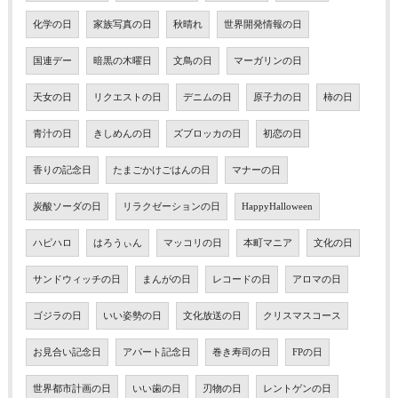
化学の日
家族写真の日
秋晴れ
世界開発情報の日
国連デー
暗黒の木曜日
文鳥の日
マーガリンの日
天女の日
リクエストの日
デニムの日
原子力の日
柿の日
青汁の日
きしめんの日
ズブロッカの日
初恋の日
香りの記念日
たまごかけごはんの日
マナーの日
炭酸ソーダの日
リラクゼーションの日
HappyHalloween
ハピハロ
はろうぃん
マッコリの日
本町マニア
文化の日
サンドウィッチの日
まんがの日
レコードの日
アロマの日
ゴジラの日
いい姿勢の日
文化放送の日
クリスマスコース
お見合い記念日
アパート記念日
巻き寿司の日
FPの日
世界都市計画の日
いい歯の日
刃物の日
レントゲンの日