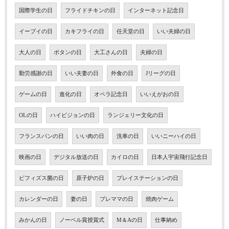
国際学生の日
フライドチキンの日
インターネット記念日
イーブイの日
カキフライの日
任天堂の日
いい夫婦の日
大人の日
ボタンの日
大工さんの日
夫婦の日
勤労感謝の日
いい夫妻の日
外食の日
Jリーグの日
ゲームの日
進化の日
オペラ記念日
いいえがおの日
OLの日
ハイビジョンの日
ランジェリー文化の日
フランスパンの日
いい肉の日
洗車の日
いいニーハイの日
映画の日
デジタル放送の日
カイロの日
日本人宇宙飛行記念日
ビフィズス菌の日
原子炉の日
プレイステーションの日
カレンダーの日
妻の日
プレママの日
焼肉ゲーム
みかんの日
ノーベル賞授賞式
M＆Aの日
仕事納め