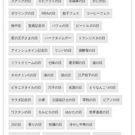
スナックの日
エビフライの日
冷蔵庫の日
かにの日
ボウリングの日
DHAの日
餃子フェス
コーヒーフェス
熱中症
貿易記念日
パフェの日
ビートルズの日
星の王子さまの日
ハーフタイムデー
トランジスタの日
アインシュタイン記念日
リンパの日
酒酵母の日
ソフトクリームの日
七味の日
通天閣の日
波の日
オロナミンCの日
渚の日
涙の日
江戸切子の日
ビキニスタイルの日
穴子の日
名護の日
とりなんこつの日
サラダ記念日
小暑
公認会計士の日
零戦の日
ピアノの日
ワクチンの日
カルピスの日
ゆかたの日
世界遺産の日
川の日
香りの日
乾麺の日
冷やし中華の日