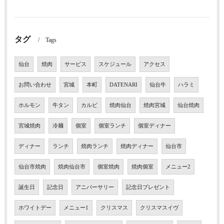
タグ
Tags
仙台
焼肉
サービス
スケジュール
アクセス
お問い合わせ
宮城
本町
DATENARI
仙台牛
ハラミ
ホルモン
牛タン
カルビ
焼肉仙台
焼肉宮城
仙台焼肉
宮城焼肉
冷麺
個室
個室ランチ
個室ディナー
ディナー
ランチ
焼肉ランチ
焼肉ディナー
仙台市
仙台市焼肉
焼肉仙台市
個室焼肉
焼肉個室
メニュー2
誕生日
記念日
アニバーサリー
記念日プレゼント
ホワイトデー
メニュー1
クリスマス
クリスマスイヴ