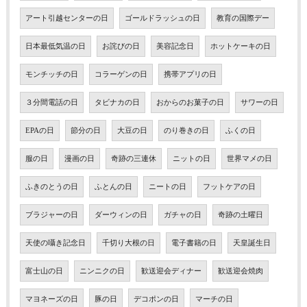
アート引越センターの日
ゴールドラッシュの日
教育の国際デー
日本最低気温の日
お詫びの日
美容記念日
ホットケーキの日
モンチッチの日
コラーゲンの日
携帯アプリの日
３分間電話の日
タビナカの日
おからのお菓子の日
サワーの日
EPAの日
節分の日
大豆の日
のり巻きの日
ふくの日
服の日
漫画の日
奇跡の三連休
ニットの日
世界マメの日
ふきのとうの日
ふとんの日
ニートの日
フットケアの日
ブラジャーの日
ダーウィンの日
ガチャの日
奇跡の土曜日
天使の囁き記念日
千切り大根の日
電子書籍の日
天皇誕生日
富士山の日
ニンニクの日
歓送迎会ディナー
歓送迎会焼肉
マヨネーズの日
豚の日
デコポンの日
マーチの日