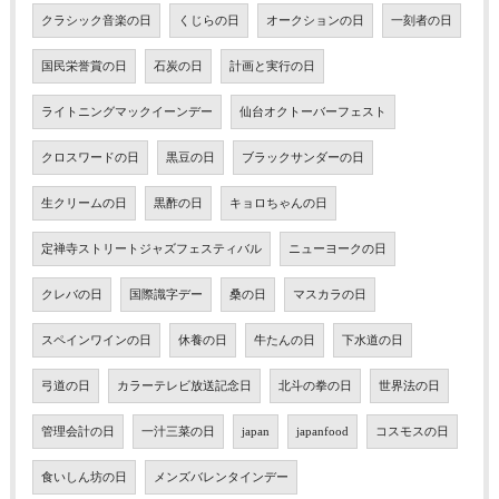
クラシック音楽の日
くじらの日
オークションの日
一刻者の日
国民栄誉賞の日
石炭の日
計画と実行の日
ライトニングマックイーンデー
仙台オクトーバーフェスト
クロスワードの日
黒豆の日
ブラックサンダーの日
生クリームの日
黒酢の日
キョロちゃんの日
定禅寺ストリートジャズフェスティバル
ニューヨークの日
クレバの日
国際識字デー
桑の日
マスカラの日
スペインワインの日
休養の日
牛たんの日
下水道の日
弓道の日
カラーテレビ放送記念日
北斗の拳の日
世界法の日
管理会計の日
一汁三菜の日
japan
japanfood
コスモスの日
食いしん坊の日
メンズバレンタインデー