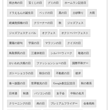
焼き肉の日
宝くじの日
グミの日
ホームラン記念日
ドラえもんの誕生日
ベッドの日
黒の日
土砂降り
大雨
絶滅危惧種の日
クリーナーの日
秋
ジャズフェス
ジャズフェスティバル
オクフェス
オクトーバーフェスト
重陽の節句
宇宙の日
マラソンの日
クイズの日
鳥取県民の日
三連休初日
シルバーウィーク
敬老の日
かいわれ大根の日
ファッションショーの日
国際平和デー
ガトーショコラの日
秋分の日
不動産の日
彼岸
食べ放題の日
世界観光の日
Google創立記念日
秋の夜長
日本酒
秋酒
パソコンの日
女子会
中秋の名月
クリーニングの日
肉の日
プレミアムフライデー
会食焼肉