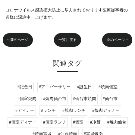
コロナウイルス感染拡大防止に尽力されております医療従事者の
皆様に深謝申し上げます。
< 前のページ
一覧に戻る
次のページ >
関連タグ
#記念日
#アニバーサリー
#誕生日
#焼肉個室
#個室焼肉
#焼肉仙台市
#仙台市焼肉
#仙台市
#ディナー
#ランチ
#焼肉ランチ
#焼肉ディナー
#個室ディナー
#個室ランチ
#個室
#冷麺
#焼肉仙台
#焼肉宮城
#仙台焼肉
#宮城焼肉