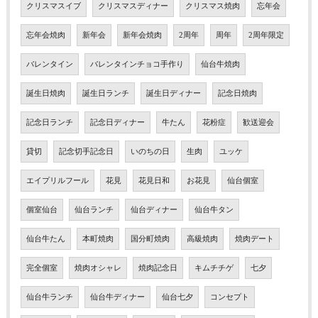
クリスマスイブ
クリスマスディナー
クリスマス焼肉
忘年会
忘年会焼肉
新年会
新年会焼肉
2周年
周年
2周年限定
バレンタイン
バレンタインチョコ手作り
仙台牛焼肉
誕生日焼肉
誕生日ランチ
誕生日ディナー
記念日焼肉
記念日ランチ
記念日ディナー
牛たん
花粉症
歓送迎会
貸切
記念切手記念日
いのちの日
生肉
ユッケ
エイプリルフール
花見
花見日和
お花見
仙台個室
個室仙台
仙台ランチ
仙台ディナー
仙台牛タン
仙台牛たん
本町焼肉
国分町焼肉
高級焼肉
焼肉デート
完全個室
焼肉オシャレ
焼肉記念日
キムチチゲ
七夕
仙台牛ランチ
仙台牛ディナー
仙台七夕
コンセプト