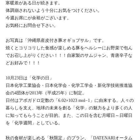
寒暖差がある日が続きます。
体調崩されないよう十分にお気をつけください。
今週お席にが余裕がございます。
お気軽にお問合せ下さい。
お写真は「沖縄県産皮付き豚オギョプサル」です。
焼くとコリコリした食感が楽しめる豚をヘルシーにお野菜で包ん
でお召し上がりください！！！自家製のサムジャン、青唐辛子な
どお好みで！！！
10月23日は「化学の日」
日本化学工業協会・日本化学会・化学工学会・新化学技術推進協
会の4団体が2013年（平成25年）に制定。
日付はアボガドロ定数の「6.02×1023 mol−1」に由来する。人々の
暮らしを支え、地球の未来を創る「化学」の魅力をより多くの人
に知ってもらうことが目的。また、この日を含む月曜日～日曜日
を「化学週間」としている。
秋の食材が楽しめる「秋限定」のプラン、「DATENARIオータム