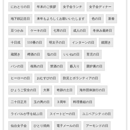
にわとりの日
年末のご挨拶
女子会ランチ
女子会ディナー
地下鉄記念日
来年もよろしくお願いいたします
色の日
新春
豆つかみ
ケーキの日
七草の日
成人の日
冬休み最終日
十日戎
110番の日
明太子の日
インターンの日
鏡開き
蔵開き
樽酒の日
塩の日
いいねの日
育児の日
パンの日
桜島の日
禁酒の日
藪入り
囲炉裏の日
ヒーローの日
おむすびの日
防災とボランティアの日
ひょうご安全の日
大寒
奇跡の土日
海外団体旅行の日
二十日正月
玉の輿の日
３周年
料理番組の日
ライバルが手を結ぶ日
スイートピーの日
ユニベアシティの日
仙台女子会
ひとり焼肉
電子メールの日
アーモンドの日