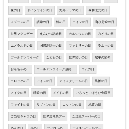
象の日
ドイツワインの日
海外ドラマの日
令和改元の日
スズランの日
語彙の日
鯉の日
コインの日
郵便貯金の日
世界マグロデー
えんぴつ記念日
カルシウムの日
みどりの日
エメラルドの日
国際消防士の日
ファミリーの日
ラムネの日
ゴールデンウイーク
こどもの日
世界笑いの日
端午の節句
おもちゃの日
ゴールデンウイーク最終日
ゴムの日
コロッケの日
アイスの日
アイスクリームの日
黒板の日
メイクの日
呼吸の日
メイドの日
ごろっとごほうび金曜日
ファイトの日
リプトンの日
コットンの日
地質の日
ご当地キャラの日
世界渡り鳥デー
ご当地スーパーの日
めんの日
母の日
アセロラの日
ナイチンゲールデー