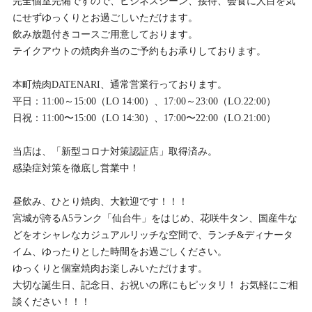
完全個室完備ですので、ビジネスシーン、接待、会食に人目を気
にせずゆっくりとお過ごしいただけます。
飲み放題付きコースご用意しております。
テイクアウトの焼肉弁当のご予約もお承りしております。
本町焼肉DATENARI、通常営業行っております。
平日：11:00～15:00（LO 14:00）、17:00～23:00（LO.22:00）
日祝：11:00〜15:00（LO 14:30）、17:00〜22:00（LO.21:00）
当店は、「新型コロナ対策認証店」取得済み。
感染症対策を徹底し営業中！
昼飲み、ひとり焼肉、大歓迎です！！！
宮城が誇るA5ランク「仙台牛」をはじめ、花咲牛タン、国産牛な
どをオシャレなカジュアルリッチな空間で、ランチ&ディナータ
イム、ゆったりとした時間をお過ごしください。
ゆっくりと個室焼肉お楽しみいただけます。
大切な誕生日、記念日、お祝いの席にもピッタリ！ お気軽にご相
談ください！！！