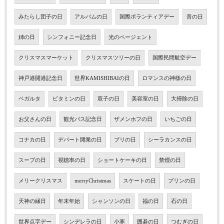
みたらし団子の日
アルバムの日
国際ボランティアデー
音の日
姉の日
シンフォニー記念日
光のページェント
クリスマスマーケット
クリスマスツリーの日
国際民間航空デー
神戸港開港記念日
世界KAMISHIBAIの日
ロマンスの神様の日
ベガルタ
ビタミンの日
双子の日
美容室の日
大掃除の日
お父さんの日
観光バス記念日
ザメンホフの日
いちごの日
コナカの日
デパート開業の日
ブリの日
シーラカンスの日
スープの日
視聴率の日
ショートケーキの日
禁煙の日
メリークリスマス
merryChristmas
スケートの日
プリンの日
天神の縁日
年末年始
シャンソンの日
福の日
石の日
世界点字デー
シンデレラの日
小寒
囲碁の日
つむぎの日