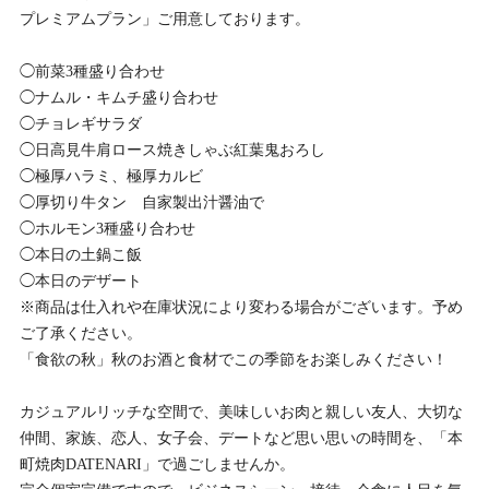
プレミアムプラン」ご用意しております。
◯前菜3種盛り合わせ
◯ナムル・キムチ盛り合わせ
◯チョレギサラダ
◯日高見牛肩ロース焼きしゃぶ紅葉鬼おろし
◯極厚ハラミ、極厚カルビ
◯厚切り牛タン 自家製出汁醤油で
◯ホルモン3種盛り合わせ
◯本日の土鍋こ飯
◯本日のデザート
※商品は仕入れや在庫状況により変わる場合がございます。予め
ご了承ください。
「食欲の秋」秋のお酒と食材でこの季節をお楽しみください！
カジュアルリッチな空間で、美味しいお肉と親しい友人、大切な
仲間、家族、恋人、女子会、デートなど思い思いの時間を、「本
町焼肉DATENARI」で過ごしませんか。