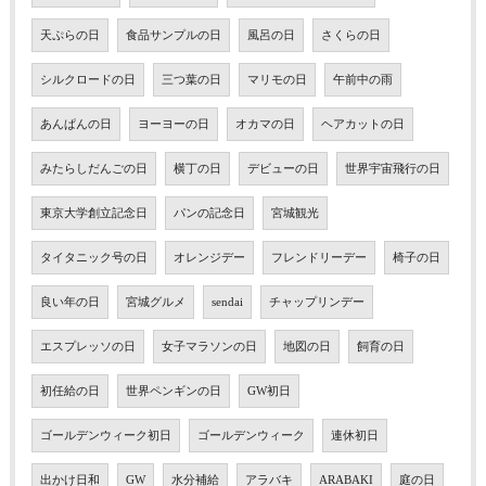
天ぷらの日
食品サンプルの日
風呂の日
さくらの日
シルクロードの日
三つ葉の日
マリモの日
午前中の雨
あんぱんの日
ヨーヨーの日
オカマの日
ヘアカットの日
みたらしだんごの日
横丁の日
デビューの日
世界宇宙飛行の日
東京大学創立記念日
パンの記念日
宮城観光
タイタニック号の日
オレンジデー
フレンドリーデー
椅子の日
良い年の日
宮城グルメ
sendai
チャップリンデー
エスプレッソの日
女子マラソンの日
地図の日
飼育の日
初任給の日
世界ペンギンの日
GW初日
ゴールデンウィーク初日
ゴールデンウィーク
連休初日
出かけ日和
GW
水分補給
アラバキ
ARABAKI
庭の日