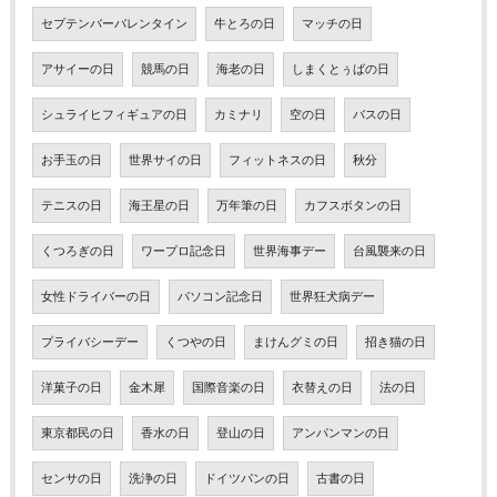
セプテンバーバレンタイン
牛とろの日
マッチの日
アサイーの日
競馬の日
海老の日
しまくとぅばの日
シュライヒフィギュアの日
カミナリ
空の日
バスの日
お手玉の日
世界サイの日
フィットネスの日
秋分
テニスの日
海王星の日
万年筆の日
カフスボタンの日
くつろぎの日
ワープロ記念日
世界海事デー
台風襲来の日
女性ドライバーの日
パソコン記念日
世界狂犬病デー
プライバシーデー
くつやの日
まけんグミの日
招き猫の日
洋菓子の日
金木犀
国際音楽の日
衣替えの日
法の日
東京都民の日
香水の日
登山の日
アンパンマンの日
センサの日
洗浄の日
ドイツパンの日
古書の日