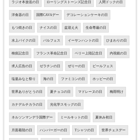
ラジオ本放送の日
ローリングストーンズ記念日
人間ドックの日
洋食器の日
国際CAVAデー
デコレーションケーキの日
もつ焼きの日
ナイスの日
盆迎え火
生命尊厳の日
水上バイクの日
バルフェス
イーサンハントの日
ひまわりの日
検疫記念日
フランス革命記念日
ペリー上陸記念日
内視鏡の日
求人広告の日
ゼラチンの日
ぜりーの日
ビールフェス
塩釜みなと祭り
海の日
ファミコンの日
ホッピーの日
世界ありがとうの日
夏チョコの日
マドレーヌの日
梅雨明け
カナデルチカラの日
光化学スモッグの日
ネルソンマンデラ国際デー
ミールキットの日
夏休み初日
月面着陸の日
ハンバーガーの日
Tシャツの日
世界チェスデー