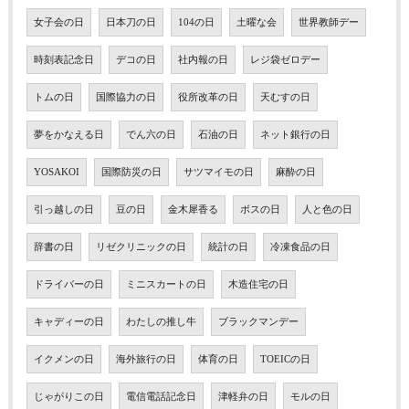
女子会の日
日本刀の日
104の日
土曜な会
世界教師デー
時刻表記念日
デコの日
社内報の日
レジ袋ゼロデー
トムの日
国際協力の日
役所改革の日
天むすの日
夢をかなえる日
でん六の日
石油の日
ネット銀行の日
YOSAKOI
国際防災の日
サツマイモの日
麻酔の日
引っ越しの日
豆の日
金木犀香る
ボスの日
人と色の日
辞書の日
リゼクリニックの日
統計の日
冷凍食品の日
ドライバーの日
ミニスカートの日
木造住宅の日
キャディーの日
わたしの推し牛
ブラックマンデー
イクメンの日
海外旅行の日
体育の日
TOEICの日
じゃがりこの日
電信電話記念日
津軽弁の日
モルの日