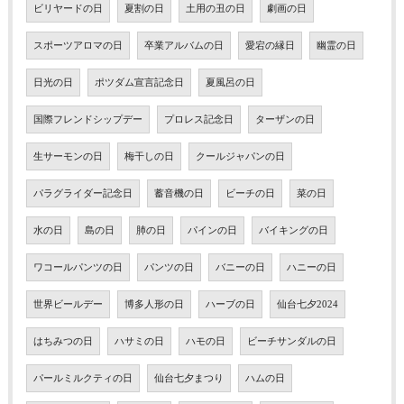
ビリヤードの日
夏割の日
土用の丑の日
劇画の日
スポーツアロマの日
卒業アルバムの日
愛宕の縁日
幽霊の日
日光の日
ポツダム宣言記念日
夏風呂の日
国際フレンドシップデー
プロレス記念日
ターザンの日
生サーモンの日
梅干しの日
クールジャパンの日
パラグライダー記念日
蓄音機の日
ビーチの日
菜の日
水の日
島の日
肺の日
パインの日
バイキングの日
ワコールパンツの日
パンツの日
バニーの日
ハニーの日
世界ビールデー
博多人形の日
ハーブの日
仙台七夕2024
はちみつの日
ハサミの日
ハモの日
ビーチサンダルの日
パールミルクティの日
仙台七夕まつり
ハムの日