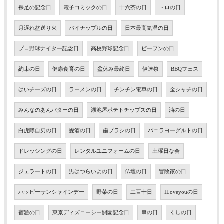
裸足の記念日
電子コミックの日
十六茶の日
トロの日
月遅れ盆送り火
パイナップルの日
日本最高気温の日
プロ野球ナイター記念日
高校野球記念日
ビーフンの日
約束の日
健康食育の日
盆休み最終日
伊達祭
BBQフェス
はいチーズの日
ラーメンの日
チンチン電車の日
金シャチの日
みんなのあんバターの日
湖池屋ポテトチップスの日
油の日
白虎隊自刃の日
愛酒の日
歯ブラシの日
バニラヨーグルトの日
ドレッシングの日
レンタルユニフォームの日
土曜日な会
ジェラートの日
男はつらいよの日
仏壇の日
冒険家の日
ハッピーサンシャインデー
野菜の日
二百十日
ILoveyouの日
宿題の日
東京ディズニーシー開園記念日
串の日
くしの日