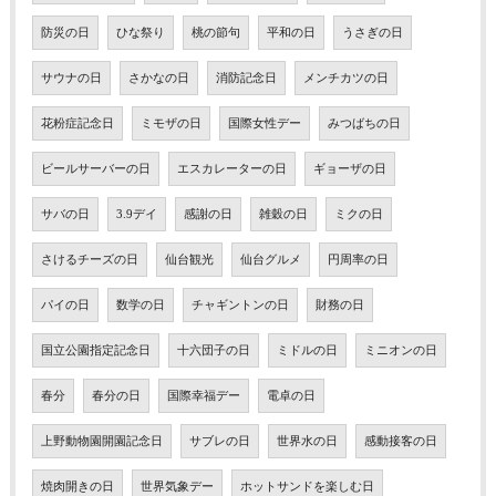
防災の日
ひな祭り
桃の節句
平和の日
うさぎの日
サウナの日
さかなの日
消防記念日
メンチカツの日
花粉症記念日
ミモザの日
国際女性デー
みつばちの日
ビールサーバーの日
エスカレーターの日
ギョーザの日
サバの日
3.9デイ
感謝の日
雑穀の日
ミクの日
さけるチーズの日
仙台観光
仙台グルメ
円周率の日
パイの日
数学の日
チャギントンの日
財務の日
国立公園指定記念日
十六団子の日
ミドルの日
ミニオンの日
春分
春分の日
国際幸福デー
電卓の日
上野動物園開園記念日
サブレの日
世界水の日
感動接客の日
焼肉開きの日
世界気象デー
ホットサンドを楽しむ日