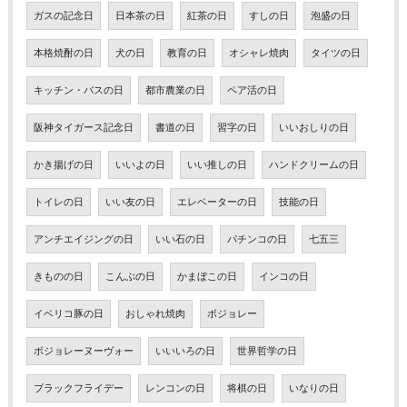
ガスの記念日
日本茶の日
紅茶の日
すしの日
泡盛の日
本格焼酎の日
犬の日
教育の日
オシャレ焼肉
タイツの日
キッチン・バスの日
都市農業の日
ペア活の日
阪神タイガース記念日
書道の日
習字の日
いいおしりの日
かき揚げの日
いいよの日
いい推しの日
ハンドクリームの日
トイレの日
いい友の日
エレベーターの日
技能の日
アンチエイジングの日
いい石の日
パチンコの日
七五三
きものの日
こんぶの日
かまぼこの日
インコの日
イベリコ豚の日
おしゃれ焼肉
ボジョレー
ボジョレーヌーヴォー
いいいろの日
世界哲学の日
ブラックフライデー
レンコンの日
将棋の日
いなりの日