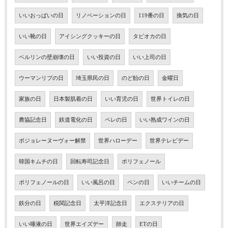
いいおっぱいの日
リノベーションの日
119番の日
換気の日
いい靴の日
アイシングクッキーの日
タピオカの日
ベルリンの壁崩壊の日
いい投資の日
いい上司の日
ウーマンリブの日
埼玉県民の日
のど飴の日
金曜日
家族の日
日本製肌着の日
いい育児の日
世界トイレの日
農協記念日
鉄道電化の日
ペレの日
いい熟成ワインの日
ボジョレーヌーヴォー解禁
世界ハローデー
世界テレビデー
韓国キムチの日
回転寿司記念日
ポリフェノール
ポリフェノールの日
いい風呂の日
ペンの日
いいチームの日
鉄分の日
税関記念日
太平洋記念日
エクステリアの日
いい唾液の日
世界エイズデー
師走
ETの日