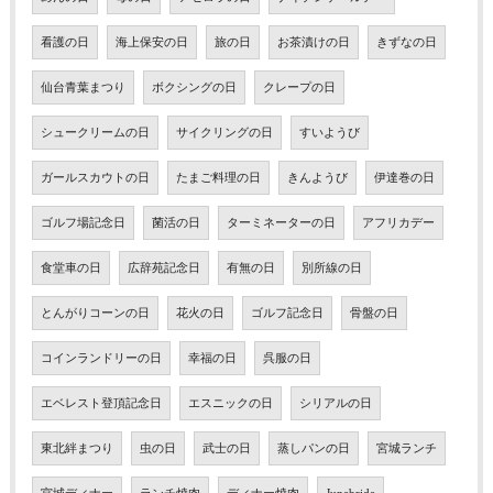
看護の日
海上保安の日
旅の日
お茶漬けの日
きずなの日
仙台青葉まつり
ボクシングの日
クレープの日
シュークリームの日
サイクリングの日
すいようび
ガールスカウトの日
たまご料理の日
きんようび
伊達巻の日
ゴルフ場記念日
菌活の日
ターミネーターの日
アフリカデー
食堂車の日
広辞苑記念日
有無の日
別所線の日
とんがりコーンの日
花火の日
ゴルフ記念日
骨盤の日
コインランドリーの日
幸福の日
呉服の日
エベレスト登頂記念日
エスニックの日
シリアルの日
東北絆まつり
虫の日
武士の日
蒸しパンの日
宮城ランチ