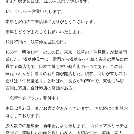
年末年始休業日は、12/30～1/3でございます。
1/4 17：00～営業いたします。
本年も沢山のご来店誠にありがとうございます。
来年もどうぞよろしくお願いいたします。
12月27日は「浅草仲見世記念日」
1885年（明治18年）のこの日、東京・浅草の「仲見世」が新装開
業した。 浅草仲見世は、雷門から浅草寺へと続く参道の両脇に位
置する商店街で、日本で最も古い商店街の一つである。この日、
煉瓦（れんが）造りの新店舗が開店した。現在、商店が立ち並ぶ
通りは「仲見世通り」と呼ばれ、長さが約250mで、東側に54店、
西側に35店、合計89店の店舗がある。
「忘新年会プラン」受付中！
本日12月27日、まだお席に空きがございます。 お気軽にご相談お
待ちしております。
少人数での忘年会、新年会お承り致します。 カジュアルリッチな
空間で、美味しいお肉と親しい友人、大切な仲間、家族、恋人、