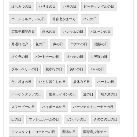
はちみつの日
ハサミの日
ハモの日
ビーチサンダルの日
パールミルクティの日
仙台七夕まつり
ハムの日
広島平和記念日
雨水の日
ハンサムの日
バルーンの日
月遅れ七夕
花の日
鼻の日
バナナの日
機械の日
オクラの日
パートナーの日
オハナの日
世界猫の日
ブルーベリーの日
親孝行の日
笑いの日
パパの日
たこ焼きの日
ひとり暮らしの日
盆休み初日
ハートの日
ハーゲンダッツの日
世界ライオンの日
道の日
焼き鳥の日
スヌーピーの日
ハイボールの日
パーソナルトレーナーの日
山の日
マッシュルームの日
ガンバレの日
きのこの山の日
インスタント・コーヒーの日
配布の日
国際青少年デー