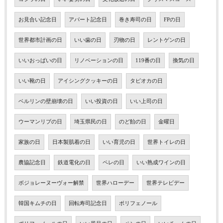
お見合い記念日
アパート記念日
巻き寿司の日
FPの日
世界都市計画の日
いい歯の日
刃物の日
レントゲンの日
いいおっぱいの日
リノベーションの日
119番の日
換気の日
いい靴の日
アイシングクッキーの日
タピオカの日
ベルリンの壁崩壊の日
いい投資の日
いい上司の日
ウーマンリブの日
埼玉県民の日
のど飴の日
金曜日
家族の日
日本製肌着の日
いい育児の日
世界トイレの日
農協記念日
鉄道電化の日
ペレの日
いい熟成ワインの日
ボジョレーヌーヴォー解禁
世界ハローデー
世界テレビデー
韓国キムチの日
回転寿司記念日
ポリフェノール