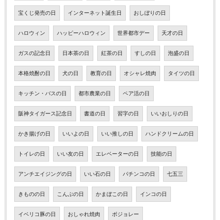
宝くじ発売の日
インターネット誕生日
おしぼりの日
ハロウィン
ハッピーハロウィン
世界都市デー
天才の日
ガスの記念日
日本茶の日
紅茶の日
すしの日
泡盛の日
本格焼酎の日
犬の日
教育の日
オシャレ焼肉
タイツの日
キッチン・バスの日
都市農業の日
ペア活の日
阪神タイガース記念日
書道の日
習字の日
いいおしりの日
かき揚げの日
いいよの日
いい推しの日
ハンドクリームの日
トイレの日
いい友の日
エレベーターの日
技能の日
アンチエイジングの日
いい石の日
パチンコの日
七五三
きものの日
こんぶの日
かまぼこの日
インコの日
イベリコ豚の日
おしゃれ焼肉
ボジョレー