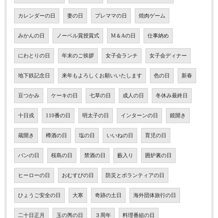
カレンダーの日
妻の日
プレママの日
焼肉ゲーム
みかんの日
ノーベル賞授賞式
M＆Aの日
仕事納め
にわとりの日
年末のご挨拶
女子会ランチ
女子会ディナー
地下鉄記念日
来年もよろしくお願いいたします
色の日
新春
豆つかみ
ケーキの日
七草の日
成人の日
冬休み最終日
十日戎
110番の日
明太子の日
インターンの日
鏡開き
蔵開き
樽酒の日
塩の日
いいねの日
育児の日
パンの日
桜島の日
禁酒の日
藪入り
囲炉裏の日
ヒーローの日
おむすびの日
防災とボランティアの日
ひょうご安全の日
大寒
奇跡の土日
海外団体旅行の日
二十日正月
玉の輿の日
３周年
料理番組の日