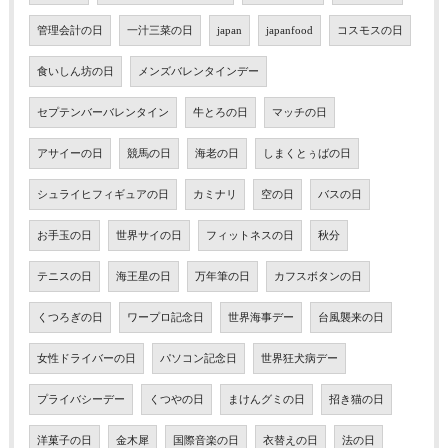
管理会計の日
一汁三菜の日
japan
japanfood
コスモスの日
食いしん坊の日
メンズバレンタインデー
セプテンバーバレンタイン
牛とろの日
マッチの日
アサイーの日
競馬の日
海老の日
しまくとぅばの日
シュライヒフィギュアの日
カミナリ
空の日
バスの日
お手玉の日
世界サイの日
フィットネスの日
秋分
テニスの日
海王星の日
万年筆の日
カフスボタンの日
くつろぎの日
ワープロ記念日
世界海事デー
台風襲来の日
女性ドライバーの日
パソコン記念日
世界狂犬病デー
プライバシーデー
くつやの日
まけんグミの日
招き猫の日
洋菓子の日
金木犀
国際音楽の日
衣替えの日
法の日