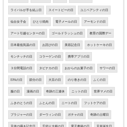
ライバルが手を結ぶ日
スイートピーの日
ユニベアシティの日
仙台女子会
ひとり焼肉
電子メールの日
アーモンドの日
アート引越センターの日
ゴールドラッシュの日
教育の国際デー
日本最低気温の日
お詫びの日
美容記念日
ホットケーキの日
モンチッチの日
コラーゲンの日
携帯アプリの日
３分間電話の日
タビナカの日
おからのお菓子の日
サワーの日
EPAの日
節分の日
大豆の日
のり巻きの日
ふくの日
服の日
漫画の日
奇跡の三連休
ニットの日
世界マメの日
ふきのとうの日
ふとんの日
ニートの日
フットケアの日
ブラジャーの日
ダーウィンの日
ガチャの日
奇跡の土曜日
天使の囁き記念日
千切り大根の日
電子書籍の日
天皇誕生日