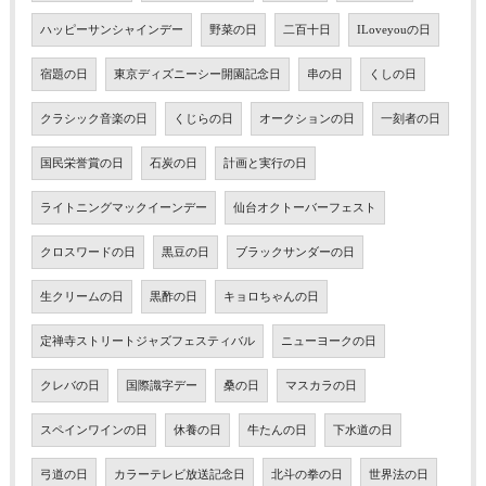
ハッピーサンシャインデー
野菜の日
二百十日
ILoveyouの日
宿題の日
東京ディズニーシー開園記念日
串の日
くしの日
クラシック音楽の日
くじらの日
オークションの日
一刻者の日
国民栄誉賞の日
石炭の日
計画と実行の日
ライトニングマックイーンデー
仙台オクトーバーフェスト
クロスワードの日
黒豆の日
ブラックサンダーの日
生クリームの日
黒酢の日
キョロちゃんの日
定禅寺ストリートジャズフェスティバル
ニューヨークの日
クレバの日
国際識字デー
桑の日
マスカラの日
スペインワインの日
休養の日
牛たんの日
下水道の日
弓道の日
カラーテレビ放送記念日
北斗の拳の日
世界法の日