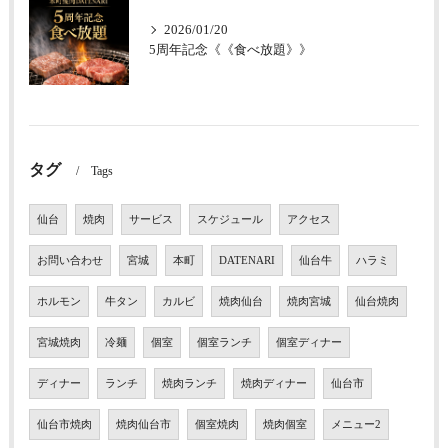
2026/01/20
5周年記念《《食べ放題》》
タグ
Tags
仙台
焼肉
サービス
スケジュール
アクセス
お問い合わせ
宮城
本町
DATENARI
仙台牛
ハラミ
ホルモン
牛タン
カルビ
焼肉仙台
焼肉宮城
仙台焼肉
宮城焼肉
冷麺
個室
個室ランチ
個室ディナー
ディナー
ランチ
焼肉ランチ
焼肉ディナー
仙台市
仙台市焼肉
焼肉仙台市
個室焼肉
焼肉個室
メニュー2