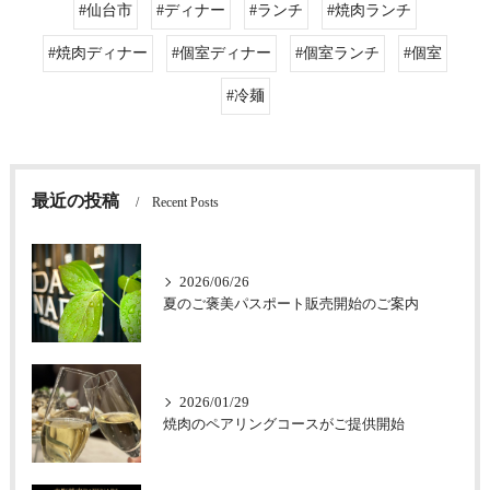
#仙台市
#ディナー
#ランチ
#焼肉ランチ
#焼肉ディナー
#個室ディナー
#個室ランチ
#個室
#冷麺
最近の投稿
Recent Posts
2026/06/26
夏のご褒美パスポート販売開始のご案内
2026/01/29
焼肉のペアリングコースがご提供開始