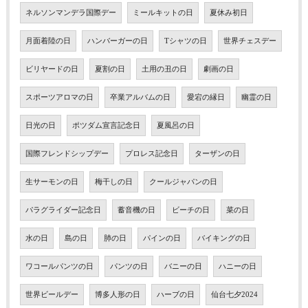
ネルソンマンデラ国際デー
ミールキットの日
夏休み初日
月面着陸の日
ハンバーガーの日
Tシャツの日
世界チェスデー
ビリヤードの日
夏割の日
土用の丑の日
劇画の日
スポーツアロマの日
卒業アルバムの日
愛宕の縁日
幽霊の日
日光の日
ポツダム宣言記念日
夏風呂の日
国際フレンドシップデー
プロレス記念日
ターザンの日
生サーモンの日
梅干しの日
クールジャパンの日
パラグライダー記念日
蓄音機の日
ビーチの日
菜の日
水の日
島の日
肺の日
パインの日
バイキングの日
ワコールパンツの日
パンツの日
バニーの日
ハニーの日
世界ビールデー
博多人形の日
ハーブの日
仙台七夕2024