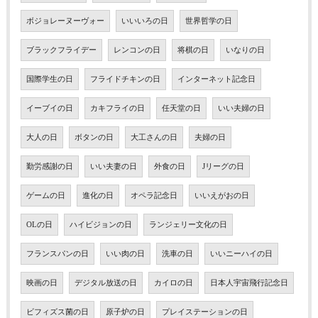
ボジョレーヌーヴォー
いいいろの日
世界哲学の日
ブラックフライデー
レンコンの日
将棋の日
いなりの日
国際学生の日
フライドチキンの日
インターネット記念日
イーブイの日
カキフライの日
任天堂の日
いい夫婦の日
大人の日
ボタンの日
大工さんの日
夫婦の日
勤労感謝の日
いい夫妻の日
外食の日
Jリーグの日
ゲームの日
進化の日
オペラ記念日
いいえがおの日
OLの日
ハイビジョンの日
ランジェリー文化の日
フランスパンの日
いい肉の日
洗車の日
いいニーハイの日
映画の日
デジタル放送の日
カイロの日
日本人宇宙飛行記念日
ビフィズス菌の日
原子炉の日
プレイステーションの日