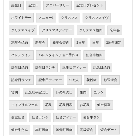
誕生日
記念日
アニバーサリー
記念日プレゼント
ホワイトデー
メニュー1
クリスマス
クリスマスイヴ
クリスマスイブ
クリスマスディナー
クリスマス焼肉
忘年会
忘年会焼肉
新年会
新年会焼肉
2周年
周年
2周年限定
バレンタイン
バレンタインチョコ手作り
仙台牛焼肉
誕生日焼肉
誕生日ランチ
誕生日ディナー
記念日焼肉
記念日ランチ
記念日ディナー
牛たん
花粉症
歓送迎会
貸切
記念切手記念日
いのちの日
生肉
ユッケ
エイプリルフール
花見
花見日和
お花見
仙台個室
個室仙台
仙台ランチ
仙台ディナー
仙台牛タン
仙台牛たん
本町焼肉
国分町焼肉
高級焼肉
焼肉デート