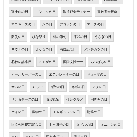
富士山の日
ニンニクの日
歓送迎会ディナー
歓送迎会焼肉
マヨネーズの日
豚の日
デコポンの日
マーチの日
防災の日
ひな祭り
桃の節句
平和の日
うさぎの日
サウナの日
さかなの日
消防記念日
メンチカツの日
花粉症記念日
ミモザの日
国際女性デー
みつばちの日
ビールサーバーの日
エスカレーターの日
ギョーザの日
サバの日
3.9デイ
感謝の日
雑穀の日
ミクの日
さけるチーズの日
仙台観光
仙台グルメ
円周率の日
パイの日
数学の日
チャギントンの日
財務の日
国立公園指定記念日
十六団子の日
ミドルの日
ミニオンの日