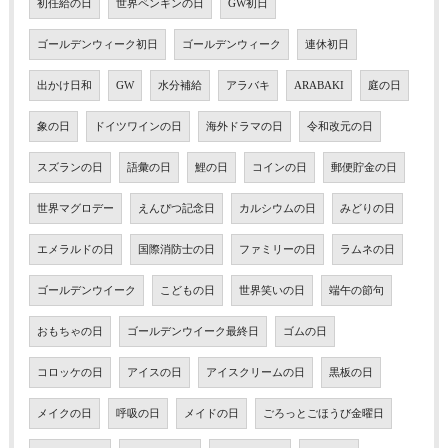
初任給の日
世界ペンギンの日
GW初日
ゴールデンウィーク初日
ゴールデンウィーク
連休初日
出かけ日和
GW
水分補給
アラバキ
ARABAKI
庭の日
象の日
ドイツワインの日
海外ドラマの日
令和改元の日
スズランの日
語彙の日
鯉の日
コインの日
郵便貯金の日
世界マグロデー
えんぴつ記念日
カルシウムの日
みどりの日
エメラルドの日
国際消防士の日
ファミリーの日
ラムネの日
ゴールデンウイーク
こどもの日
世界笑いの日
端午の節句
おもちゃの日
ゴールデンウイーク最終日
ゴムの日
コロッケの日
アイスの日
アイスクリームの日
黒板の日
メイクの日
呼吸の日
メイドの日
ごろっとごほうび金曜日