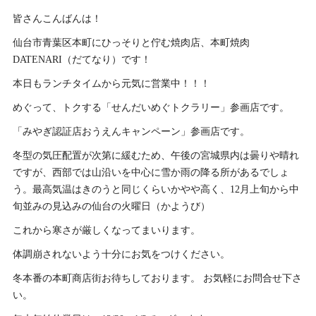
皆さんこんばんは！
仙台市青葉区本町にひっそりと佇む焼肉店、本町焼肉
DATENARI（だてなり）です！
本日もランチタイムから元気に営業中！！！
めぐって、トクする「せんだいめぐトクラリー」参画店です。
「みやぎ認証店おうえんキャンペーン」参画店です。
冬型の気圧配置が次第に緩むため、午後の宮城県内は曇りや晴れ
ですが、西部では山沿いを中心に雪か雨の降る所があるでしょ
う。最高気温はきのうと同じくらいかやや高く、12月上旬から中
旬並みの見込みの仙台の火曜日（かようび）
これから寒さが厳しくなってまいります。
体調崩されないよう十分にお気をつけください。
冬本番の本町商店街お待ちしております。 お気軽にお問合せ下さ
い。