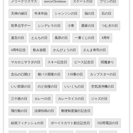
メリークリスマス
merryChristmas
スケートの日
プリンの日
天神の縁日
年末年始
シャンソンの日
福の日
石の日
世界点字デー
シンデレラの日
小寒
囲碁の日
つむぎの日
遺言の日
とんちの日
風邪の日
一番くじの日
4周年
4周年記念
飲み放題
かんぴょうの日
さんま寿司の日
マカロニサラダの日
スキー記念日
ピース記念日
閻魔参り
念仏の口開け
都バス開業の日
118番の日
カップスターの日
いい部屋の日
のど自慢の日
いいくちの日
空気清浄機の日
三十路の日
カレーの日
カレーライスの日
ジャズの日
飛行船の日
法律扶助の日
郵便制度施行記念日
結祝フィナンシェの日
ボーイスカウト創立記念日
3分間電話の日