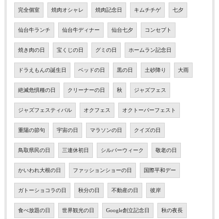
完全個室
焼肉オシャレ
焼肉記念日
キムチチゲ
七夕
仙台牛ランチ
仙台牛ディナー
仙台七夕
コンセプト
焼き肉の日
宝くじの日
グミの日
ホームラン記念日
ドラえもんの誕生日
ベッドの日
黒の日
土砂降り
大雨
絶滅危惧種の日
クリーナーの日
秋
ジャズフェス
ジャズフェスティバル
オクフェス
オクトーバーフェスト
重陽の節句
宇宙の日
マラソンの日
クイズの日
鳥取県民の日
三連休初日
シルバーウィーク
敬老の日
かいわれ大根の日
ファッションショーの日
国際平和デー
ガトーショコラの日
秋分の日
不動産の日
彼岸
食べ放題の日
世界観光の日
Google創立記念日
秋の夜長