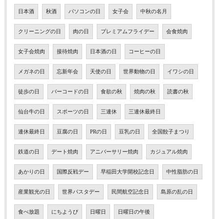
日本酒
秋酒
パソコンの日
女子会
中秋の名月
クリーニングの日
肉の日
プレミアムフライデー
会食焼肉
女子会焼肉
接待焼肉
日本酒の日
コーヒーの日
メガネの日
忘新年会
天使の日
世界動物の日
イワシの日
徒歩の日
バーコードの日
食欲の秋
焼肉の秋
読書の秋
仙台牛の日
スポーツの日
三連休
三連休最終日
連休最終日
豆腐の日
PRの日
豆乳の日
全国餃子まつり
鉄道の日
デート焼肉
アニバーサリー焼肉
カジュアル焼肉
あかりの日
国際反戦デー
早稲田大学開校記念日
中性脂肪の日
産業観光の日
世界パスタデー
民間航空記念日
島原の乱の日
食べ放題
にちようび
日曜日
日曜日の午後