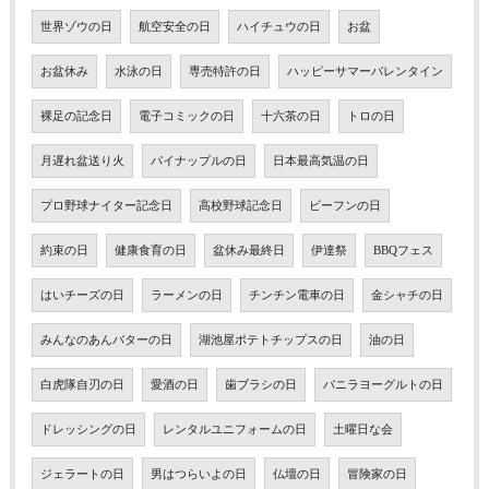
世界ゾウの日
航空安全の日
ハイチュウの日
お盆
お盆休み
水泳の日
専売特許の日
ハッピーサマーバレンタイン
裸足の記念日
電子コミックの日
十六茶の日
トロの日
月遅れ盆送り火
パイナップルの日
日本最高気温の日
プロ野球ナイター記念日
高校野球記念日
ビーフンの日
約束の日
健康食育の日
盆休み最終日
伊達祭
BBQフェス
はいチーズの日
ラーメンの日
チンチン電車の日
金シャチの日
みんなのあんバターの日
湖池屋ポテトチップスの日
油の日
白虎隊自刃の日
愛酒の日
歯ブラシの日
バニラヨーグルトの日
ドレッシングの日
レンタルユニフォームの日
土曜日な会
ジェラートの日
男はつらいよの日
仏壇の日
冒険家の日