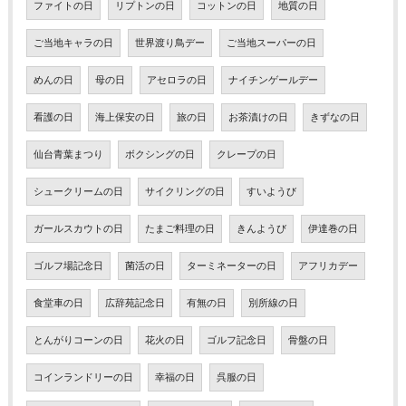
ファイトの日
リプトンの日
コットンの日
地質の日
ご当地キャラの日
世界渡り鳥デー
ご当地スーパーの日
めんの日
母の日
アセロラの日
ナイチンゲールデー
看護の日
海上保安の日
旅の日
お茶漬けの日
きずなの日
仙台青葉まつり
ボクシングの日
クレープの日
シュークリームの日
サイクリングの日
すいようび
ガールスカウトの日
たまご料理の日
きんようび
伊達巻の日
ゴルフ場記念日
菌活の日
ターミネーターの日
アフリカデー
食堂車の日
広辞苑記念日
有無の日
別所線の日
とんがりコーンの日
花火の日
ゴルフ記念日
骨盤の日
コインランドリーの日
幸福の日
呉服の日