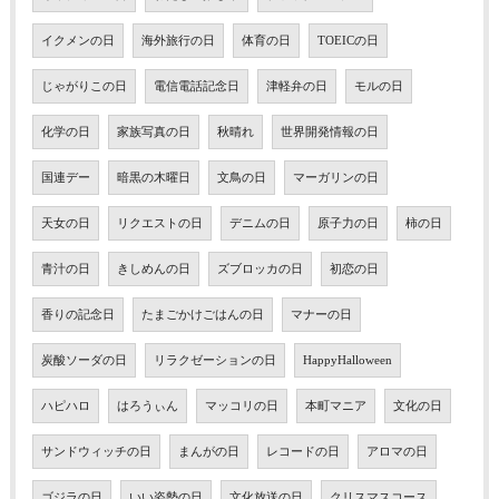
イクメンの日
海外旅行の日
体育の日
TOEICの日
じゃがりこの日
電信電話記念日
津軽弁の日
モルの日
化学の日
家族写真の日
秋晴れ
世界開発情報の日
国連デー
暗黒の木曜日
文鳥の日
マーガリンの日
天女の日
リクエストの日
デニムの日
原子力の日
柿の日
青汁の日
きしめんの日
ズブロッカの日
初恋の日
香りの記念日
たまごかけごはんの日
マナーの日
炭酸ソーダの日
リラクゼーションの日
HappyHalloween
ハピハロ
はろうぃん
マッコリの日
本町マニア
文化の日
サンドウィッチの日
まんがの日
レコードの日
アロマの日
ゴジラの日
いい姿勢の日
文化放送の日
クリスマスコース