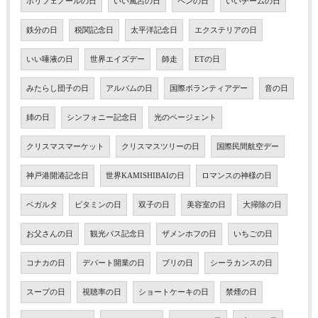
ポリフェノールの日
いい風呂の日
ペンの日
いいチームの日
鉄分の日
税関記念日
太平洋記念日
エクステリアの日
いい唾液の日
世界エイズデー
師走
ETの日
みたらし団子の日
アルバムの日
国際ボランティアデー
音の日
姉の日
シンフォニー記念日
光のページェント
クリスマスマーケット
クリスマスツリーの日
国際民間航空デー
神戸港開港記念日
世界KAMISHIBAIの日
ロマンスの神様の日
ベガルタ
ビタミンの日
双子の日
美容室の日
大掃除の日
お父さんの日
観光バス記念日
ザメンホフの日
いちごの日
コナカの日
デパート開業の日
ブリの日
シーラカンスの日
スープの日
視聴率の日
ショートケーキの日
禁煙の日