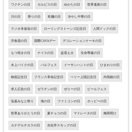
ワクチンの日
カルピスの日
ゆかたの日
世界遺産の日
川の日
香りの日
乾麺の日
冷やし中華の日
ラジオ本放送の日
ローリングストーンズ記念日
人間ドックの日
洋食器の日
国際CAVAデー
デコレーションケーキの日
もつ焼きの日
ナイスの日
盆迎え火
生命尊厳の日
水上バイクの日
バルフェス
イーサンハントの日
ひまわりの日
検疫記念日
フランス革命記念日
ペリー上陸記念日
内視鏡の日
求人広告の日
ゼラチンの日
ぜりーの日
ビールフェス
塩釜みなと祭り
海の日
ファミコンの日
ホッピーの日
世界ありがとうの日
夏チョコの日
マドレーヌの日
梅雨明け
カナデルチカラの日
光化学スモッグの日