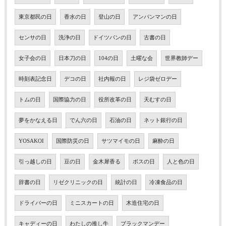
東京都民の日
香水の日
登山の日
アンパンマンの日
センサの日
洗浄の日
ドイツパンの日
古書の日
女子会の日
日本刀の日
104の日
土曜な会
世界教師デー
時刻表記念日
デコの日
社内報の日
レジ袋ゼロデー
トムの日
国際協力の日
役所改革の日
天むすの日
夢をかなえる日
でん六の日
石油の日
ネット銀行の日
YOSAKOI
国際防災の日
サツマイモの日
麻酔の日
引っ越しの日
豆の日
金木犀香る
ボスの日
人と色の日
辞書の日
リゼクリニックの日
統計の日
冷凍食品の日
ドライバーの日
ミニスカートの日
木造住宅の日
キャディーの日
わたしの推し牛
ブラックマンデー