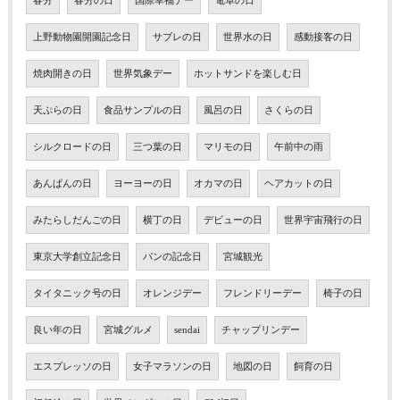
春分
春分の日
国際幸福デー
電卓の日
上野動物園開園記念日
サブレの日
世界水の日
感動接客の日
焼肉開きの日
世界気象デー
ホットサンドを楽しむ日
天ぷらの日
食品サンプルの日
風呂の日
さくらの日
シルクロードの日
三つ葉の日
マリモの日
午前中の雨
あんぱんの日
ヨーヨーの日
オカマの日
ヘアカットの日
みたらしだんごの日
横丁の日
デビューの日
世界宇宙飛行の日
東京大学創立記念日
パンの記念日
宮城観光
タイタニック号の日
オレンジデー
フレンドリーデー
椅子の日
良い年の日
宮城グルメ
sendai
チャップリンデー
エスプレッソの日
女子マラソンの日
地図の日
飼育の日