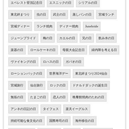
エベレスト登頂記念日
エスニックの日
シリアルの日
東北絆まつり
虫の日
武士の日
蒸しパンの日
宮城ランチ
宮城ディナー
ランチ焼肉
ディナー焼肉
Junebride
ジューンブライド
梅の日
カエルの日
兄の日
飲み水の日
楽器の日
ロールケーキの日
母親大会記念日
緑内障を考える日
ヴァイキングの日
ロハスの日
ガパオの日
ローションパックの日
世界海洋デー
東北絆まつり2024仙台
宮城旅行
仙台旅行
ロックの日
ドナルドダックの誕生日
無垢の日
たまごの日
恋人の日
晩餐館焼肉のたれの日
アンネの日記の日
タイフェス
楽天イーグルス
持続可能な食文化の日
国際寿司の日
海外移住の日