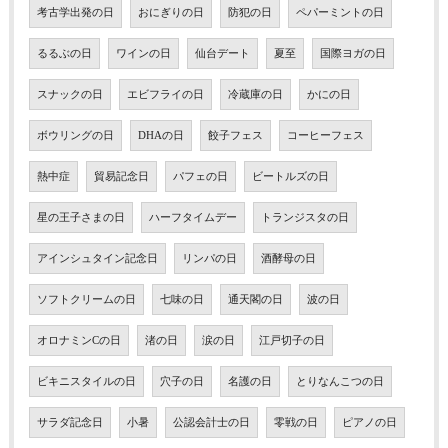
考古学出発の日
おにぎりの日
防犯の日
ペパーミントの日
るるぶの日
ワインの日
仙台デート
夏至
国際ヨガの日
スナックの日
エビフライの日
冷蔵庫の日
かにの日
ボウリングの日
DHAの日
餃子フェス
コーヒーフェス
熱中症
貿易記念日
パフェの日
ビートルズの日
星の王子さまの日
ハーフタイムデー
トランジスタの日
アインシュタイン記念日
リンパの日
酒酵母の日
ソフトクリームの日
七味の日
通天閣の日
波の日
オロナミンCの日
渚の日
涙の日
江戸切子の日
ビキニスタイルの日
穴子の日
名護の日
とりなんこつの日
サラダ記念日
小暑
公認会計士の日
零戦の日
ピアノの日